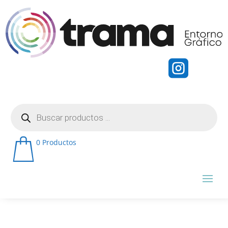

Búsqueda
de
productos
0 Productos